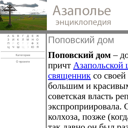
А
Б
В
Г
Д
Е
Ж
Поповский дом
З
И
К
Л
М
Н
О
П
Р
С
Т
У
Ф
Х
Ц
Ч
Ш
Щ
Э
Ю
Я
Поповский дом
– до
Категории
О проекте
причт
Азапольской 
священник
со своей
большим и красивым
советская власть ре
экспроприировала. 
колхоза, позже (ког
так давно он был раз