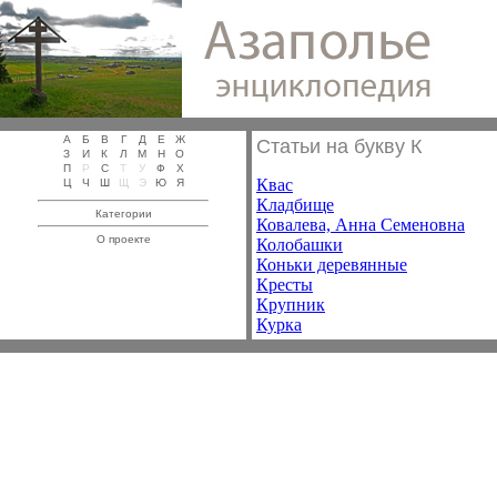
А
Б
В
Г
Д
Е
Ж
Статьи на букву К
З
И
К
Л
М
Н
О
П
Р
С
Т
У
Ф
Х
Квас
Ц
Ч
Ш
Щ
Э
Ю
Я
Кладбище
Категории
Ковалева, Анна Семеновна
О проекте
Колобашки
Коньки деревянные
Кресты
Крупник
Курка